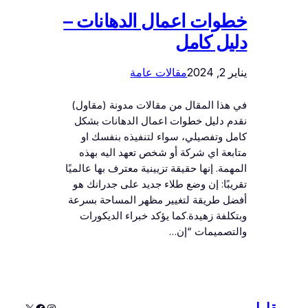
خطوات اعمال الدهانات –
دليل كامل
يناير 2, 2024
مقالات عامة
في هذا المقال من مقالات مدونة (مقاول)
نقدم دليل خطوات اعمال الدهانات بشكل
كامل وتفصيلي، سواء لتنفيذه بنفسك او
متابعة اي شركة أو شخص تعهد اليه بهذه
المهمة. إنها حقيقة تزيينية معترف بها عالميًا
تقريبًا: إن وضع طلاء جديد على جدرانك هو
أفضل طريقة لتغيير مظهر المساحة بسرعة
وبتكلفة زهيدة.كما يؤكد خبراء الديكورات
والتصميمات “إن…
إنستجرام
إكس
فيسبوك