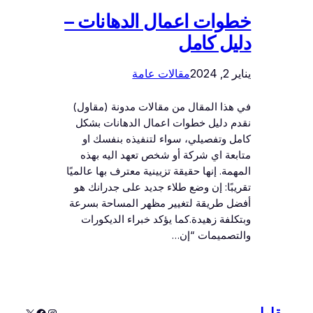
خطوات اعمال الدهانات –
دليل كامل
يناير 2, 2024
مقالات عامة
في هذا المقال من مقالات مدونة (مقاول)
نقدم دليل خطوات اعمال الدهانات بشكل
كامل وتفصيلي، سواء لتنفيذه بنفسك او
متابعة اي شركة أو شخص تعهد اليه بهذه
المهمة. إنها حقيقة تزيينية معترف بها عالميًا
تقريبًا: إن وضع طلاء جديد على جدرانك هو
أفضل طريقة لتغيير مظهر المساحة بسرعة
وبتكلفة زهيدة.كما يؤكد خبراء الديكورات
والتصميمات “إن…
إنستجرام
إكس
فيسبوك